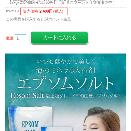
【2kg×2袋/40回分/1回60円】 （計量スプーン入り/浴用化粧料）
販売価格
2,400円
(税込)
BS-702x2
この商品を購入すると24ポイント進呈
数量