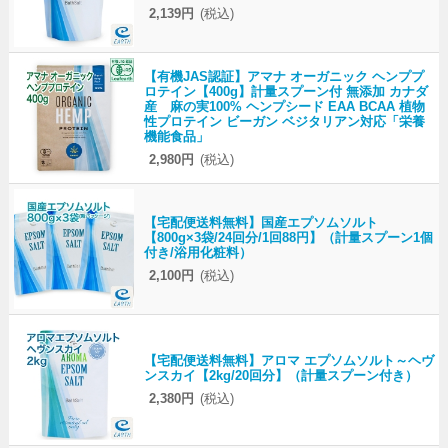
2,139円
(税込)
【有機JAS認証】アマナ オーガニック ヘンププ
ロテイン【400g】計量スプーン付 無添加 カナダ
産 麻の実100% ヘンプシード EAA BCAA 植物
性プロテイン ビーガン ベジタリアン対応「栄養
機能食品」
2,980円
(税込)
【宅配便送料無料】国産エプソムソルト
【800g×3袋/24回分/1回88円】（計量スプーン1個
付き/浴用化粧料）
2,100円
(税込)
【宅配便送料無料】アロマ エプソムソルト～ヘヴ
ンスカイ【2kg/20回分】（計量スプーン付き）
2,380円
(税込)