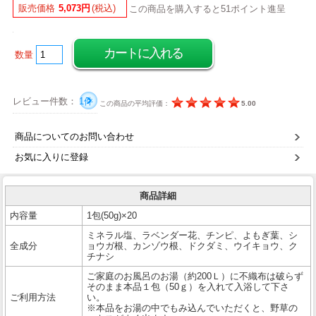
販売価格
5,073円
(税込)
この商品を購入すると51ポイント進呈
数量
レビュー件数：
1件
この商品の平均評価：
5.00
商品についてのお問い合わせ
お気に入りに登録
商品詳細
内容量
1包(50g)×20
ミネラル塩、ラベンダー花、チンピ、よもぎ葉、シ
全成分
ョウガ根、カンゾウ根、ドクダミ、ウイキョウ、ク
チナシ
ご家庭のお風呂のお湯（約200Ｌ）に不織布は破らず
そのまま本品１包（50ｇ）を入れて入浴して下さ
ご利用方法
い。
※本品をお湯の中でもみ込んでいただくと、野草の