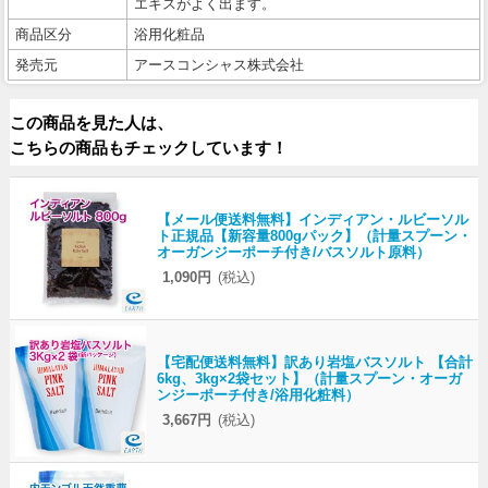
エキスがよく出ます。
商品区分
浴用化粧品
発売元
アースコンシャス株式会社
この商品を見た人は、
こちらの商品もチェックしています！
【メール便送料無料】インディアン・ルビーソル
ト正規品【新容量800gパック】（計量スプーン・
オーガンジーポーチ付き/バスソルト原料）
1,090円
(税込)
【宅配便送料無料】訳あり岩塩バスソルト 【合計
6kg、3kg×2袋セット】（計量スプーン・オーガ
ンジーポーチ付き/浴用化粧料）
3,667円
(税込)