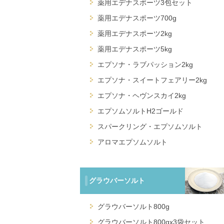
薬用エデナスポーツ3包セット
薬用エデナスポーツ700g
薬用エデナスポーツ2kg
薬用エデナスポーツ5kg
エプソナ・ラブパッション2kg
エプソナ・スイートフェアリー2kg
エプソナ・ヘヴンスカイ2kg
エプソムソルトH2ゴールド
スパークリング・エプソムソルト
アロマエプソムソルト
グラウバーソルト
グラウバーソルト800g
グラウバーソルト800gx3袋セット