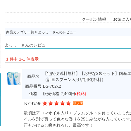
クーポン情報
お気に入
商品カテゴリ一覧
> よっしーさんのレビュー
よっしーさんのレビュー
1 件中 1-1 件表示
【宅配便送料無料】【お得な2袋セット】国産エプソ
商品名
（計量スプーン入り/浴用化粧料）
商品番号
BS-702x2
価格
販売価格 2,400円
(税込)
おすすめ度
購入者
最初はアロマオイル入りエプソムソルトを買っていました
イルを別で買って色々な香りを楽しみながら入っています
汗もかけるし癒されるし、最高です！