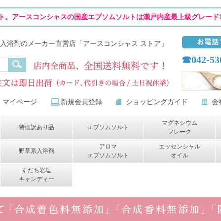
ト。アースコンシャスの国産エプソムソルトは瀬戸内産最上級グレード1
入浴剤のメーカー直営店「アースコンシャス ストア」
☎042-53
マイページ
新規会員登録
ショッピングガイド
会
マグネシウム
特価訳あり品
エプソムソルト
フレーク
アロマ
エッセンシャル
野草系入浴剤
エプソムソルト
オイル
すだち岩塩
キャンディー