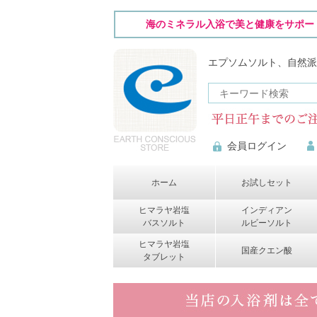
海のミネラル入浴で美と健康をサポー
エプソムソルト、自然派
会員ログイン
ホーム
お試しセット
ヒマラヤ岩塩
インディアン
バスソルト
ルビーソルト
ヒマラヤ岩塩
国産クエン酸
タブレット