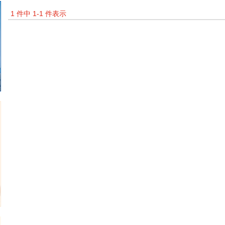
1 件中 1-1 件表示