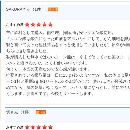
SAKURAさん（1件）
購入者
おすすめ度
主に飲料として購入。他料理。掃除用は安いクエン酸使用。
『クエン酸は酸性になった血液をアルカリ性にして、がん細胞を抑
製と書いてあった他社商品をずっと使用していましたが、原料が○
ちらに辿り着きました。
私が購入した無水ではないクエン酸は、今まで使っていた無水クエ
スｳ～と溶けるので、とても使いやすいです。
何より、本当の国産なので安心感が違います。
推奨されている摂取量は一日に15ｇ程のようですが、私の体には足
ーン1杯と重層5ｇを1リットルの水に溶かして（酸っぱさが軽減さ
めてから、肌の乾燥がなくなってしっとり肌になったし、誰にでも
くします。お薦めです。今後もリピートします。
例さん（1件）
購入者
おすすめ度