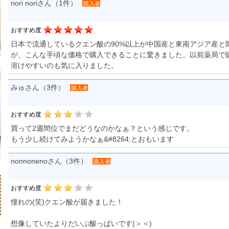
nori noriさん（1件）
購入者
おすすめ度
日本で流通しているクエン酸の90%以上が中国産と東南アジア産と
が、こんな手頃な価格で購入できることに驚きました。以前薬局で
溶けやすいのも気に入りました。
みゅさん（3件）
購入者
おすすめ度
買って2週間位でまだどうなのかなぁ？という感じです。
もう少し続けてみようかなぁ&#8264;とおもいます
nonnonenoさん（3件）
購入者
おすすめ度
憧れの(笑)クエン酸が届きました！
想像していたよりだいぶ酸っぱいです(＞＜)