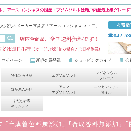
ト。アースコンシャスの国産エプソムソルトは瀬戸内産最上級グレード1
入浴剤のメーカー直営店「アースコンシャス ストア」
☎042-53
マイページ
新規会員登録
ショッピングガイド
会
マグネシウム
特価訳あり品
エプソムソルト
フレーク
アロマ
エッセンシャル
野草系入浴剤
エプソムソルト
オイル
すだち岩塩
キャンディー