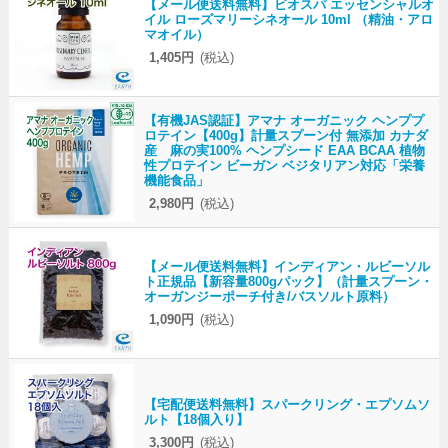
【メール便送料無料】ビオスパ エッセンシャルオ
イル ローズマリーシネオール 10ml （精油・アロ
マオイル）
1,405円
(税込)
【有機JAS認証】アマナ オーガニック ヘンププ
ロテイン【400g】計量スプーン付 無添加 カナダ
産 麻の実100% ヘンプシード EAA BCAA 植物
性プロテイン ビーガン ベジタリアン対応「栄養
機能食品」
2,980円
(税込)
【メール便送料無料】インディアン・ルビーソル
ト正規品【新容量800gパック】（計量スプーン・
オーガンジーポーチ付き/バスソルト原料）
1,090円
(税込)
【宅配便送料無料】スパークリング・エプソムソ
ルト【18個入り】
3,300円
(税込)