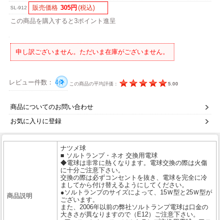
販売価格
305円
(税込)
SL-912
この商品を購入すると3ポイント進呈
申し訳ございません。ただいま在庫がございません。
レビュー件数：
4件
この商品の平均評価：
5.00
商品についてのお問い合わせ
お気に入りに登録
ナツメ球
■ ソルトランプ・ネオ 交換用電球
◆電球は非常に熱くなります。電球交換の際は火傷
に十分ご注意下さい。
交換の際は必ずコンセントを抜き、電球を完全に冷
ましてから付け替えるようにしてください。
●ソルトランプのサイズによって、15Ｗ型と25Ｗ型が
商品説明
ございます。
また、2006年以前の弊社ソルトランプ電球は口金の
大きさが異なりますので（E12）ご注意下さい。