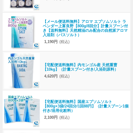
【メール便送料無料】アロマ エプソムソルト ラ
ベンダー上富良野【800g/8回分】計量スプーン付
き【送料無料】天然精油のみ配合の自然派アロマ
入浴剤（バスソルト）
1,190円
(税込)
【宅配便送料無料】内モンゴル産 天然重曹
【10kg】（計量スプーン付き/入浴剤原料）
4,620円
(税込)
【宅配便送料無料】国産エプソムソルト
【800g×3袋/24回分/1回88円】（計量スプーン1個
付き/浴用化粧料）
2,100円
(税込)