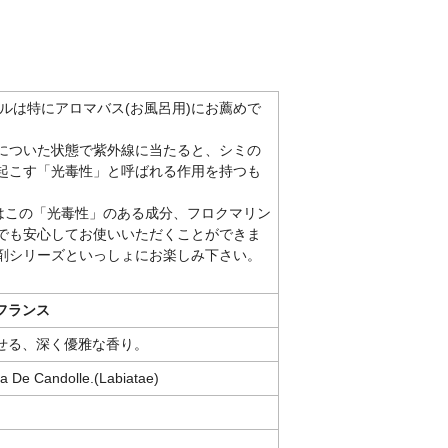
ルは特にアロマバス(お風呂用)にお薦めで
についた状態で紫外線に当たると、シミの
起こす「光毒性」と呼ばれる作用を持つも
はこの「光毒性」のある成分、フロクマリン
でも安心してお使いいただくことができま
剤シリーズといっしょにお楽しみ下さい。
フランス
せる、深く優雅な香り。
a De Candolle.(Labiatae)