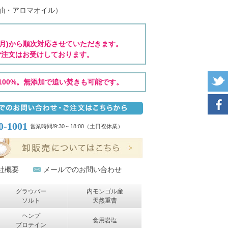
精油・アロマオイル）
7(月)から順次対応させていただきます。
ご注文はお受けしております。
00%。無添加で追い焚きも可能です。
0-1001
営業時間/9:30～18:00（土日祝休業）
社概要
メールでのお問い合わせ
グラウバー
内モンゴル産
ソルト
天然重曹
ヘンプ
食用岩塩
プロテイン