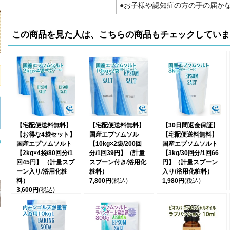
●お子様や認知症の方の手の届か
この商品を見た人は、こちらの商品もチェックしてい
【宅配便送料無料】
【宅配便送料無料】
【30日間返金保証】
【お得な4袋セット】
国産エプソムソル
【宅配便送料無料】
国産エプソムソルト
【10kg×2袋/200回
国産エプソムソルト
【2kg×4袋/80回分/1
分/1回39円】（計量
【3kg/30回分/1回66
回45円】 （計量スプ
スプーン付き/浴用化
円】（計量スプーン
ーン入り/浴用化粧
粧料）
入り/浴用化粧料）
料）
7,800円
(税込)
1,980円
(税込)
3,600円
(税込)