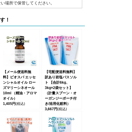
ない場所で保管してください。
ます！
【メール便送料無
【宅配便送料無料】
料】ビオスパ エッセ
訳あり岩塩バスソル
ンシャルオイル ロー
ト 【合計6kg、
ズマリーシネオール
3kg×2袋セット】
10ml （精油・アロマ
（計量スプーン・オ
オイル）
ーガンジーポーチ付
1,405円
(税込)
き/浴用化粧料）
3,667円
(税込)