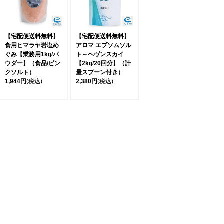
【宅配便送料無料】
【宅配便送料無料】
食用ヒマラヤ岩塩め
アロマ エプソムソル
ぐみ【業務用1kg/パ
ト～ヘヴンスカイ
ウダー】（食品/ピン
【2kg/20回分】（計
クソルト）
量スプーン付き）
1,944円
(税込)
2,380円
(税込)