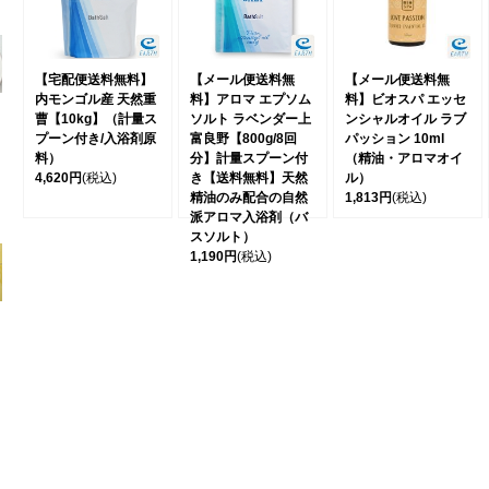
【宅配便送料無料】
【メール便送料無
【メール便送料無
内モンゴル産 天然重
料】アロマ エプソム
料】ビオスパ エッセ
曹【10kg】（計量ス
ソルト ラベンダー上
ンシャルオイル ラブ
プーン付き/入浴剤原
富良野【800g/8回
パッション 10ml
料）
分】計量スプーン付
（精油・アロマオイ
4,620円
(税込)
き【送料無料】天然
ル）
精油のみ配合の自然
1,813円
(税込)
派アロマ入浴剤（バ
スソルト）
1,190円
(税込)