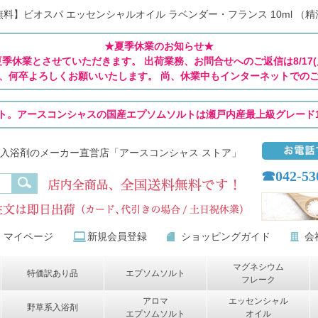
料】ビオスパ エッセンシャルオイル ラベンダー・フランス 10ml （
★夏季休業のお知らせ★
(日)は夏季休業とさせていただきます。 出荷業務、お問合せへのご返信は8/1
、何卒よろしくお願いいたします。 尚、休業中もインターネットでの
ト。アースコンシャスの国産エプソムソルトは瀬戸内産最上級グレード1
入浴剤のメーカー直営店「アースコンシャス ストア」
☎042-53
マイページ
新規会員登録
ショッピングガイド
会
マグネシウム
特価訳あり品
エプソムソルト
フレーク
アロマ
エッセンシャル
野草系入浴剤
エプソムソルト
オイル