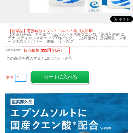
【新製品】有効成分エプソムソルトの薬用入浴剤
【医薬部外品】国産エプソムソルト＋国産クエン酸「薬用入浴剤 エ
デナ メディカルスポーツ 700gパック」【送料無料】疲労回復、スポ
ーツ後のリカバリー、腰痛、うちみに
販売価格
999円
(税込)
MBS-7007
この商品を購入すると10ポイント進呈
数量