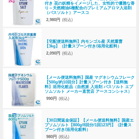
付き 花の妖精をイメージした、女性的で優雅な香
り～天然精油6種配合のプレミアムアロマ入浴剤
（バスソルト）アースコ
2,980円
(税込)
【宅配便送料無料】内モンゴル産 天然重曹
【3kg】（計量スプーン付き/浴用化粧料）
2,090円
(税込)
【メール便送料無料】国産 マグネシウムフレーク
【500g/約10回分】計量スプーン付き【送料無
料】浴用化粧品（自然派 入浴剤 バスソルト エプ
ソムソルト メーカー直営店 アースコンシャス）
990円
(税込)
【30日間返金保証】【メール便送料無料】国産エ
プソムソルト【800g/8回分/1回123円】（計量ス
プーン付き/浴用化粧料）
980円
(税込)