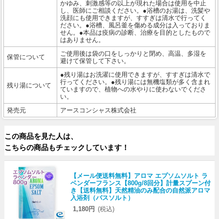
かゆみ、刺激感等の以上が現れた場合は使用を中止
し、医師にご相談ください。●浴槽のお湯は、洗髪や
洗顔にも使用できますが、すすぎは清水で行ってく
ださい。●浴槽、風呂釜を傷める成分は入っておりま
せん。●本品は疫病の診断、治療を目的としたもので
はありません。
ご使用後は袋の口をしっかりと閉め、高温、多湿を
保管について
避けて保管して下さい。
●残り湯はお洗濯に使用できますが、すすぎは清水で
行ってください。●残り湯には無機塩類が多く含まれ
残り湯について
ていますので、植物への水やりに使わないでくださ
い。
発売元
アースコンシャス株式会社
この商品を見た人は、
こちらの商品もチェックしています！
【メール便送料無料】アロマ エプソムソルト ラ
ベンダーフランス【800g/8回分】計量スプーン付
き【送料無料】天然精油のみ配合の自然派アロマ
入浴剤（バスソルト）
1,180円
(税込)