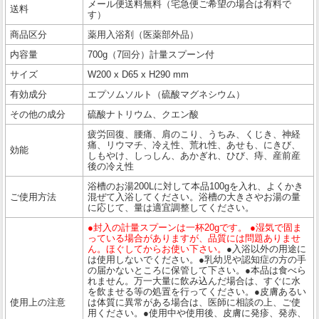
メール便送料無料（宅急便ご希望の場合は有料で
送料
す）
商品区分
薬用入浴剤（医薬部外品）
内容量
700g（7回分）計量スプーン付
サイズ
W200 x D65 x H290 mm
有効成分
エプソムソルト（硫酸マグネシウム）
その他の成分
硫酸ナトリウム、クエン酸
疲労回復、腰痛、肩のこり、うちみ、くじき、神経
痛、リウマチ、冷え性、荒れ性、あせも、にきび、
効能
しもやけ、しっしん、あかぎれ、ひび、痔、産前産
後の冷え性
浴槽のお湯200Lに対して本品100gを入れ、よくかき
ご使用方法
混ぜて入浴してください。浴槽の大きさやお湯の量
に応じて、量は適宜調整してください。
●封入の計量スプーンは一杯20gです。 ●湿気で固ま
っている場合がありますが、品質には問題ありませ
ん。ほぐしてからお使い下さい。
●入浴以外の用途に
は使用しないでください。●乳幼児や認知症の方の手
の届かないところに保管して下さい。●本品は食べら
れません。万一大量に飲み込んだ場合は、すぐに水
を飲ませる等の処置を行ってください。●皮膚あるい
使用上の注意
は体質に異常がある場合は、医師に相談の上、ご使
用ください。●使用中や使用後、皮膚に発疹、発赤、