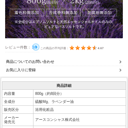
レビュー件数：
3件
この商品の平均評価：
4.67
商品についてのお問い合わせ
お気に入りに登録
商品詳細
内容量
800g（約8回分）
全成分
硫酸Mg、ラベンダー油
販売区分
浴用化粧品
メーカー
アースコンシャス株式会社
発売元