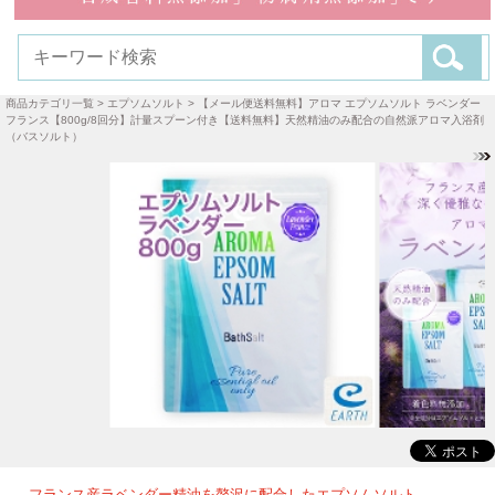
商品カテゴリ一覧
>
エプソムソルト
> 【メール便送料無料】アロマ エプソムソルト ラベンダー
フランス【800g/8回分】計量スプーン付き【送料無料】天然精油のみ配合の自然派アロマ入浴剤
（バスソルト）
フランス産ラベンダー精油を贅沢に配合したエプソムソルト