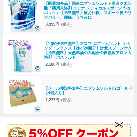
【医薬部外品】国産エプソムソルト＋国産クエン
酸「薬用入浴剤 エデナ メディカルスポーツ 5kg
パック」【送料無料】疲労回復、スポーツ後のリ
カバリー、腰痛、うちみに
3,999円
(税込)
【宅配便送料無料】アロマ エプソムソルト ラベ
ンダーフランス【2kg/20回分】計量スプーン付き
【送料無料】天然精油のみ配合の自然派アロマ入
浴剤（バスソルト）
2,180円
(税込)
【メール便送料無料】エプソムソルトH2ゴールド
【4個入り】
1,233円
(税込)