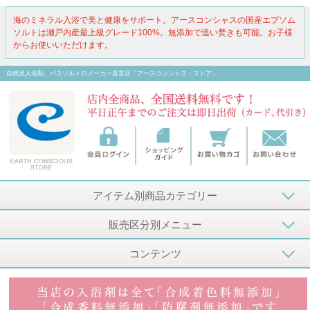
海のミネラル入浴で美と健康をサポート。アースコンシャスの国産エプソム
ソルトは瀬戸内産最上級グレード100%。無添加で追い焚きも可能。お子様
からお使いいただけます。
自然派入浴剤、バスソルトのメーカー直営店「アースコンシャス・ストア」
アイテム別商品カテゴリー
販売区分別メニュー
コンテンツ