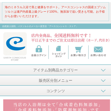
海のミネラル入浴で美と健康をサポート。アースコンシャスの国産エプソム
ソルトは瀬戸内産最上級グレード100%。無添加で追い焚きも可能。お子様
からお使いいただけます。
自然派入浴剤、バスソルトのメーカー直営店「アースコンシャス・ストア」
アイテム別商品カテゴリー
販売区分別メニュー
コンテンツ