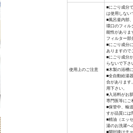
■にごり成分
は使用しない
■風呂釜内部
環口のフィル
能性がありま
フィルター部
■にごり成分
ありますので
■にごり成分
らないで下さ
使用上のご注意
■木製の浴槽
■全自動給湯
合があります
用下さい。
■入浴料がお
専門医等にご
■保管中、輸
すが品質には
■精油（エッ
湯のお洗濯へ
■開封後はチ