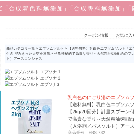
クーポン情報
お気に入
商品カテゴリ一覧
>
エプソムソルト
> 【送料無料】乳白色エプソムソルト「エプ
付き 澄みきった天空を連想させる神秘的で高貴な香り～天然精油6種配合のプ
ト）アースコンシャス
乳白色のにごり湯のエプソム
【送料無料】乳白色エプソムソ
【2kg/20回分】計量スプー
で高貴な香り～天然精油6種配
（入浴剤／バスソルト）アー
商品番号 EBS-732