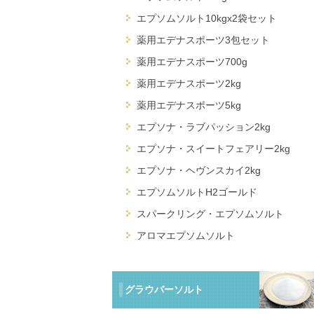
エプソムソルト10kgx2袋セット
薬用エデナスポーツ3包セット
薬用エデナスポーツ700g
薬用エデナスポーツ2kg
薬用エデナスポーツ5kg
エプソナ・ラブパッション2kg
エプソナ・スイートフェアリー2kg
エプソナ・ヘヴンスカイ2kg
エプソムソルトH2ゴールド
スパークリング・エプソムソルト
アロマエプソムソルト
グラウバーソルト