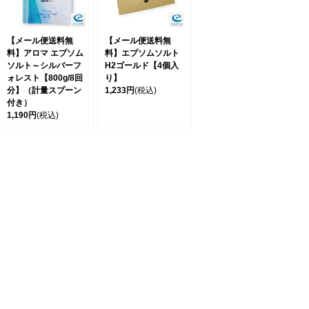
【メール便送料無
【メール便送料無
料】アロマ エプソム
料】エプソムソルト
ソルト～シルバーフ
H2ゴールド【4個入
ォレスト【800g/8回
り】
分】（計量スプーン
1,233円
(税込)
付き）
1,190円
(税込)