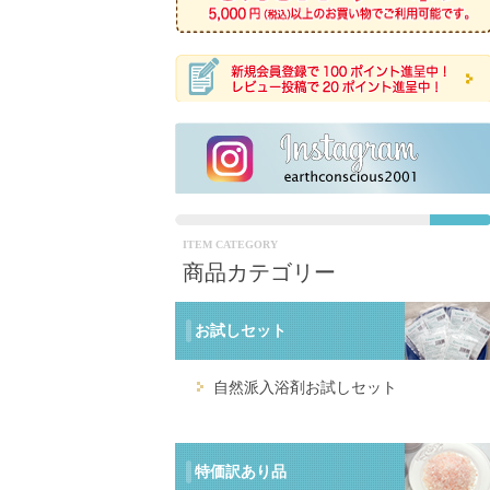
ITEM CATEGORY
商品カテゴリー
お試しセット
自然派入浴剤お試しセット
特価訳あり品