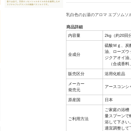
乳白色のお湯のアロマ エプソムソ
商品詳細
内容量
2kg（約20回
硫酸Ｍｇ、炭
油、ローズウ
全成分
ジクアオイ油
（合成香料、
販売区分
浴用化粧品
メーカー
アースコンシ
発売元
原産国
日本
ご家庭の浴槽（
量スプーンで
ご利用方法
浴して下さい
適宜調整して