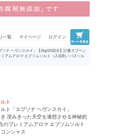
り一覧
マイページ
ログイン
ソナ ヘヴンスカイ」【2kg/20回分】計量スプーン
レミアムアロマ エプソムソルト（入浴剤／バスソル
ソルト
ルト「エプソナ ヘヴンスカイ」
ン付き 澄みきった天空を連想させる神秘的
合のプレミアムアロマ エプソムソルト
スコンシャス