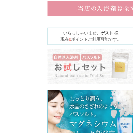
いらっしゃいませ、
ゲスト
様
現在
0
ポイントご利用可能です。