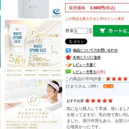
販売価格
2,980円
(税込)
この商品を購入すると30ポイント進呈
数量
(1件)
この商品の平均評価：
ひまりさん（3件）
購入者
おすすめ度
気になり購入して早速、使いまし
を使ってますが、乳白色で良い匂
ました。発汗作用もあり、お肌ツ
心地良かったです。