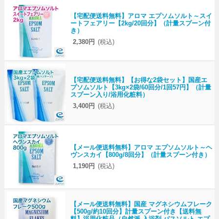
【宅配便送料無料】アロマ エプソムソルト～スイ
ートフェアリー【2kg/20回分】（計量スプーン付
き）
2,380円
(税込)
【宅配便送料無料】【お得な2袋セット】国産エ
プソムソルト【3kg×2袋/60回分/1回57円】（計量
スプーン入り/浴用化粧料）
3,400円
(税込)
【メール便送料無料】アロマ エプソムソルト～ヘ
ヴンスカイ【800g/8回分】（計量スプーン付き）
1,190円
(税込)
【メール便送料無料】国産 マグネシウムフレーク
【500g/約10回分】計量スプーン付き【送料無
料】浴用化粧品（自然派 入浴剤 バスソルト エプ