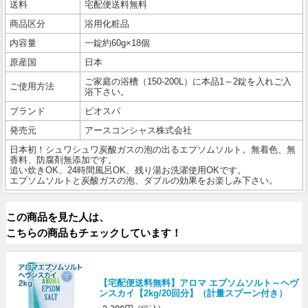
送料
宅配便送料無料
商品区分
浴用化粧品
内容量
一錠約60g×18個
原産国
日本
ご家庭の浴槽（150-200L）に本品1～2錠を入れご入
ご使用方法
浴下さい。
ブランド
ビオスパ
発売元
アースコンシャス株式会社
日本初！シュワシュワ炭酸ガスの泡の出るエプソムソルト。無着色、無
香料、防腐剤無添加です。
追い炊きOK、24時間風呂OK、残り湯お洗濯使用OKです。
エプソムソルトと炭酸ガスの泡、ダブルの効果をお楽しみ下さい。
この商品を見た人は、
こちらの商品もチェックしています！
【宅配便送料無料】アロマ エプソムソルト～ヘヴ
ンスカイ【2kg/20回分】（計量スプーン付き）