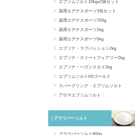
エプソムソルト10kgx2袋セット
薬用エデナスポーツ3包セット
薬用エデナスポーツ700g
薬用エデナスポーツ2kg
薬用エデナスポーツ5kg
エプソナ・ラブパッション2kg
エプソナ・スイートフェアリー2kg
エプソナ・ヘヴンスカイ2kg
エプソムソルトH2ゴールド
スパークリング・エプソムソルト
アロマエプソムソルト
グラウバーソルト
グラウバーソルト800g