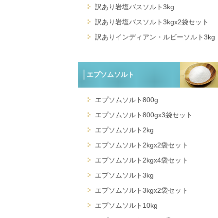
訳あり岩塩バスソルト3kg
訳あり岩塩バスソルト3kgx2袋セット
訳ありインディアン・ルビーソルト3kg
エプソムソルト
エプソムソルト800g
エプソムソルト800gx3袋セット
エプソムソルト2kg
エプソムソルト2kgx2袋セット
エプソムソルト2kgx4袋セット
エプソムソルト3kg
エプソムソルト3kgx2袋セット
エプソムソルト10kg