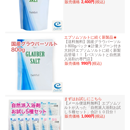
販売価格
2,400円
(税込)
エプソムソルトに続く新製品★
【送料無料】国産グラウバーソル
ト800gパック★計量スプーン付き
大好評エプソムソルトに続く新製
品登場！！【バスソルトと自然派
入浴剤の専門店】
販売価格
990円
(税込)
まずはお試しにこちら
【メール便送料無料】エプソムソ
ルトが入った「自然派入浴剤お試
し５種セット」合計１０日分！
販売価格
1,000円
(税込)