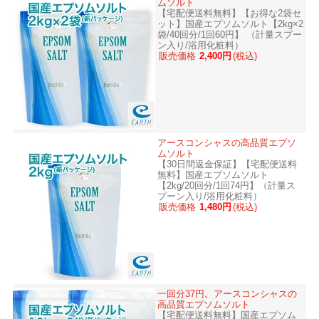
ムソルト
【宅配便送料無料】【お得な2袋セ
ット】国産エプソムソルト【2kg×2
袋/40回分/1回60円】 （計量スプー
ン入り/浴用化粧料）
販売価格
2,400円
(税込)
アースコンシャスの高品質エプソ
ムソルト
【30日間返金保証】【宅配便送料
無料】国産エプソムソルト
【2kg/20回分/1回74円】（計量ス
プーン入り/浴用化粧料）
販売価格
1,480円
(税込)
一回分37円。アースコンシャスの
高品質エプソムソルト
【宅配便送料無料】国産エプソム