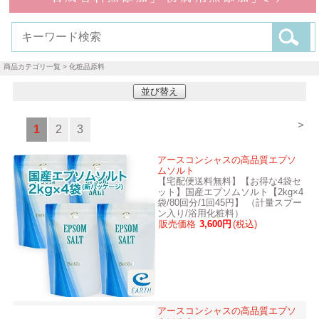
商品カテゴリ一覧
> 化粧品原料
並び替え
>
1
2
3
アースコンシャスの高品質エプソ
ムソルト
【宅配便送料無料】【お得な4袋セ
ット】国産エプソムソルト【2kg×4
袋/80回分/1回45円】 （計量スプー
ン入り/浴用化粧料）
販売価格
3,600円
(税込)
アースコンシャスの高品質エプソ