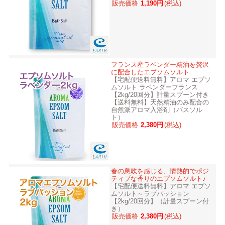
販売価格
1,190円
(税込)
フランス産ラベンダー精油を贅沢
に配合したエプソムソルト
【宅配便送料無料】アロマ エプソ
ムソルト ラベンダーフランス
【2kg/20回分】計量スプーン付き
【送料無料】天然精油のみ配合の
自然派アロマ入浴剤（バスソル
ト）
販売価格
2,380円
(税込)
春の息吹を感じる、情熱的でポジ
ティブな香りのエプソムソルト♪
【宅配便送料無料】アロマ エプソ
ムソルト～ラブパッション
【2kg/20回分】（計量スプーン付
き）
販売価格
2,380円
(税込)