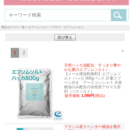
商品カテゴリ一覧
>
エプソムソルト
> アロマ・エプソムソルト
並び替え
>
1
2
天然ハッカ油配合、すっきり爽や
かな夏のエプソムソルト♪
【メール便送料無料】エプソムソ
ルト ハッカ 800gパック 計量スプ
ーン付き アースコンシャス 天然
精油のみ配合の自然派アロマ入浴
剤（バスソルト）
販売価格
1,090円
(税込)
フランス産ラベンダー精油を贅沢