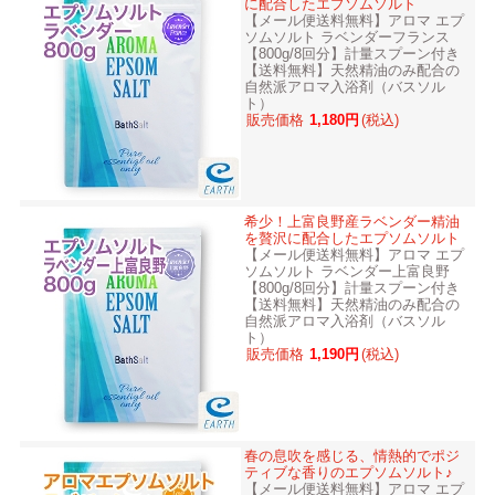
に配合したエプソムソルト
【メール便送料無料】アロマ エプ
ソムソルト ラベンダーフランス
【800g/8回分】計量スプーン付き
【送料無料】天然精油のみ配合の
自然派アロマ入浴剤（バスソル
ト）
販売価格
1,180円
(税込)
希少！上富良野産ラベンダー精油
を贅沢に配合したエプソムソルト
【メール便送料無料】アロマ エプ
ソムソルト ラベンダー上富良野
【800g/8回分】計量スプーン付き
【送料無料】天然精油のみ配合の
自然派アロマ入浴剤（バスソル
ト）
販売価格
1,190円
(税込)
春の息吹を感じる、情熱的でポジ
ティブな香りのエプソムソルト♪
【メール便送料無料】アロマ エプ