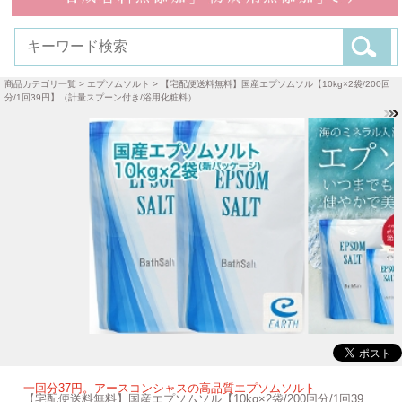
商品カテゴリ一覧
>
エプソムソルト
> 【宅配便送料無料】国産エプソムソル【10kg×2袋/200回
分/1回39円】（計量スプーン付き/浴用化粧料）
一回分37円。アースコンシャスの高品質エプソムソルト
【宅配便送料無料】国産エプソムソル【10kg×2袋/200回分/1回39