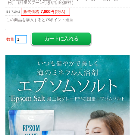
円】（計量スプーン付き/浴用化粧料）
販売価格
7,800円
(税込)
BS-710x2
この商品を購入すると78ポイント進呈
数量