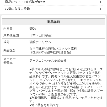
商品についてのお問い合わせ
お気に入りに登録
商品詳細
内容量
800g
原料原産国
日本（山口県産）
成分
硫酸ナトリウム
入浴用化粧品原料/バスソルト原料
商品区分
（医薬部外品原料規格適合品）
メーカー
アースコンシャス株式会社
発売元
●手作り入浴剤の原料としてお使いいただけるリーズ
ナブルなグラウバーソルト大容量パック（入浴化粧
品原料）です。内モンゴル産天然重曹や岩塩バスソ
ルト 、エプソムソルトと混ぜたり、エッセンシャル
オイルで香りをつけたりなど多彩なご利用方法がお
楽しみいただけます。ご家庭の浴槽（150-200Ｌ）に
グラウバーソルト一回約40～60g（付属の計量スプー
ンで2～3杯）が配合量の目安です。
●24時間風呂、循環式のお風呂でもご使用いただけま
す。
●追い焚きも可能です。