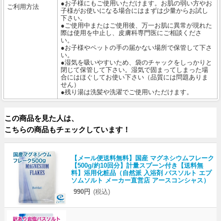
●お子様にもご使用いただけます。お肌の弱い方やお
ご利用方法
子様がお使いになる場合にはまずは少量からお試し
下さい。
●ご使用中またはご使用後、万一お肌に異常が現れた
際は使用を中止し、皮膚科専門医にご相談くださ
い。
●お子様やペットの手の届かない場所で保管して下さ
い。
●湿気を吸いやすいため、袋のチャックをしっかりと
閉じて保管して下さい。湿気で固まってしまった場
合にはほぐしてお使い下さい（品質には問題ありま
せん）
●残り湯は洗髪や洗濯でご使用いただけます。
この商品を見た人は、
こちらの商品もチェックしています！
【メール便送料無料】国産 マグネシウムフレーク
【500g/約10回分】計量スプーン付き【送料無
料】浴用化粧品（自然派 入浴剤 バスソルト エプ
ソムソルト メーカー直営店 アースコンシャス）
990円
(税込)