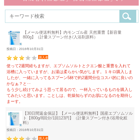
【メール便送料無料】内モンゴル産 天然重曹【新容量
800g】（計量スプーン付き/入浴剤原料）
投稿日：2016年10月31日
購入者
使って2週間経ちますが、エプソムソルトとクエン酸と重曹を入れて
浴槽に入っていますが、お湯は柔らかい気がします。１キロ購入しま
したが、一緒に入ってるスプーン5杯で約2週間分位コスパ的に良いの
かなぁ？と‥
もう少し続けてみよう思って居るので、一杯入っているものを購入し
てみたいと思います。ことしは、乾燥知らずのお肌になるのを期待し
まーす。
【30日間返金保証】【メール便送料無料】国産エプソムソル
ト【800g/8回分/1回123円】（計量スプーン付き/浴用化粧
料）
投稿日：2016年10月31日
購入者