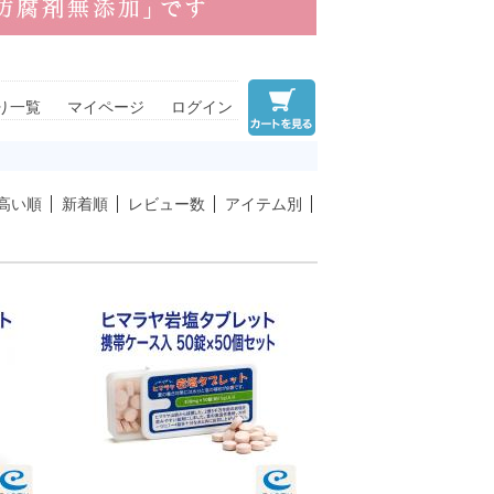
り一覧
マイページ
ログイン
高い順
新着順
レビュー数
アイテム別