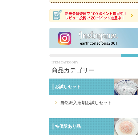
ITEM CATEGORY
商品カテゴリー
お試しセット
自然派入浴剤お試しセット
特価訳あり品