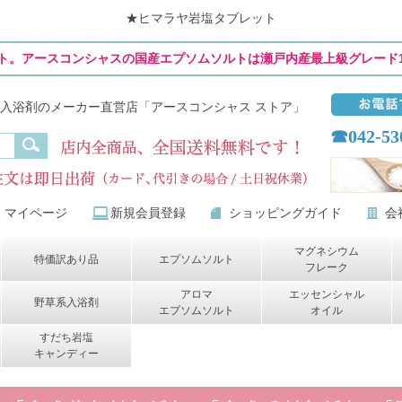
★ヒマラヤ岩塩タブレット
ト。アースコンシャスの国産エプソムソルトは瀬戸内産最上級グレード1
入浴剤のメーカー直営店「アースコンシャス ストア」
☎042-53
マイページ
新規会員登録
ショッピングガイド
会
マグネシウム
特価訳あり品
エプソムソルト
フレーク
アロマ
エッセンシャル
野草系入浴剤
エプソムソルト
オイル
すだち岩塩
キャンディー