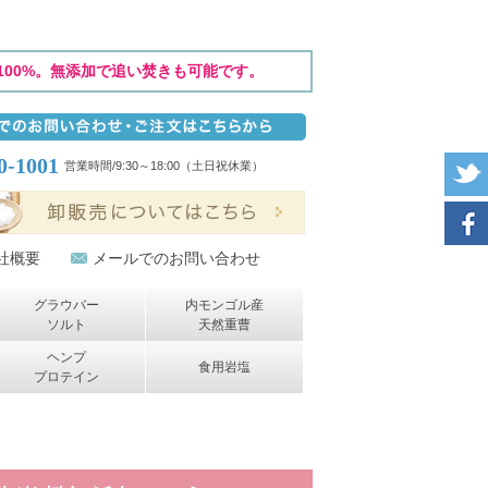
00%。無添加で追い焚きも可能です。
0-1001
営業時間/9:30～18:00（土日祝休業）
社概要
メールでのお問い合わせ
グラウバー
内モンゴル産
ソルト
天然重曹
ヘンプ
食用岩塩
プロテイン