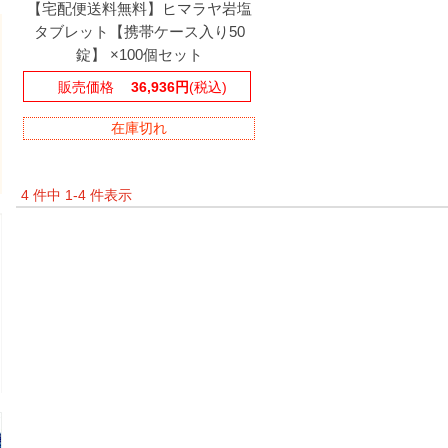
【宅配便送料無料】ヒマラヤ岩塩
タブレット【携帯ケース入り50
錠】 ×100個セット
販売価格
36,936円
(税込)
在庫切れ
4 件中 1-4 件表示