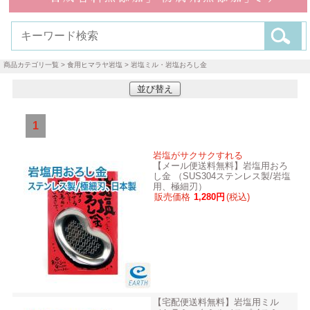
商品カテゴリ一覧
>
食用ヒマラヤ岩塩
> 岩塩ミル・岩塩おろし金
並び替え
1
岩塩がサクサクすれる
【メール便送料無料】岩塩用おろ
し金 （SUS304ステンレス製/岩塩
用、極細刃）
販売価格
1,280円
(税込)
【宅配便送料無料】岩塩用ミル