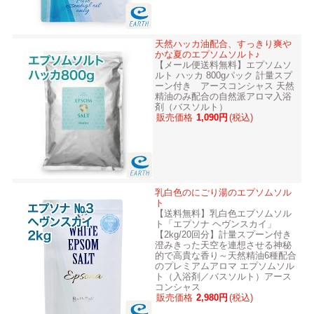
天然ハッカ油配合、すっきり爽や
かな夏のエプソムソルト♪
【メール便送料無料】エプソムソ
ルト ハッカ 800gパック 計量スプ
ーン付き アースコンシャス 天然
精油のみ配合の自然派アロマ入浴
剤（バスソルト）
販売価格
1,090円
(税込)
乳白色のにごり湯のエプソムソル
ト
【送料無料】乳白色エプソムソル
ト「エプソナ ヘヴンスカイ」
【2kg/20回分】計量スプーン付き
澄みきった天空を連想させる神秘
的で高貴な香り～天然精油6種配合
のプレミアムアロマ エプソムソル
ト（入浴剤／バスソルト）アース
コンシャス
販売価格
2,980円
(税込)