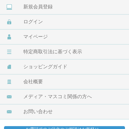
新規会員登録
ログイン
マイページ
特定商取引法に基づく表示
ショッピングガイド
会社概要
メディア・マスコミ関係の方へ
お問い合わせ