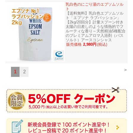
乳白色のにごり湯のエプソムソル
ト
【送料無料】乳白色エプソムソル
ト「エプソナ ラブパッション」
【2kg/20回分】計量スプーン付き
太陽の日差しのような情熱的でフ
ルーティな香り～天然精油5種配合
のプレミアムアロマ入浴剤（バス
ソルト）アースコンシャス
販売価格
2,980円
(税込)
>
1
2