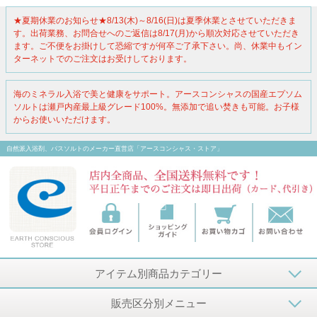
★夏期休業のお知らせ★8/13(木)～8/16(日)は夏季休業とさせていただきま
す。出荷業務、お問合せへのご返信は8/17(月)から順次対応させていただき
ます。ご不便をお掛けして恐縮ですが何卒ご了承下さい。尚、休業中もイン
ターネットでのご注文はお受けしております。
海のミネラル入浴で美と健康をサポート。アースコンシャスの国産エプソム
ソルトは瀬戸内産最上級グレード100%。無添加で追い焚きも可能。お子様
からお使いいただけます。
自然派入浴剤、バスソルトのメーカー直営店「アースコンシャス・ストア」
アイテム別商品カテゴリー
販売区分別メニュー