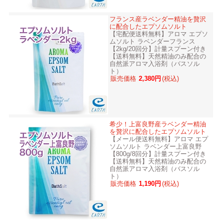
フランス産ラベンダー精油を贅沢
に配合したエプソムソルト
【宅配便送料無料】アロマ エプソ
ムソルト ラベンダーフランス
【2kg/20回分】計量スプーン付き
【送料無料】天然精油のみ配合の
自然派アロマ入浴剤（バスソル
ト）
販売価格
2,380円
(税込)
希少！上富良野産ラベンダー精油
を贅沢に配合したエプソムソルト
【メール便送料無料】アロマ エプ
ソムソルト ラベンダー上富良野
【800g/8回分】計量スプーン付き
【送料無料】天然精油のみ配合の
自然派アロマ入浴剤（バスソル
ト）
販売価格
1,190円
(税込)