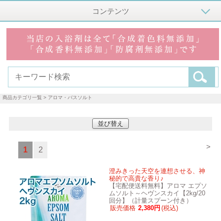
コンテンツ
商品カテゴリ一覧
> アロマ・バスソルト
並び替え
>
1
2
澄みきった天空を連想させる、神
秘的で高貴な香り♪
【宅配便送料無料】アロマ エプソ
ムソルト～ヘヴンスカイ【2kg/20
回分】（計量スプーン付き）
販売価格
2,380円
(税込)