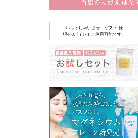
いらっしゃいませ、
ゲスト
様
現在
0
ポイントご利用可能です。