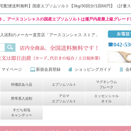
宅配便送料無料】国産エプソムソルト【3kg/30回分/1回66円】（計量
ト。アースコンシャスの国産エプソムソルトは瀬戸内産最上級グレード1
入浴剤のメーカー直営店「アースコンシャス ストア」
☎042-53
マイページ
新規会員登録
ショッピングガイド
会
マグネシウム
特価訳あり品
エプソムソルト
フレーク
アロマ
エッセンシャル
野草系入浴剤
エプソムソルト
オイル
すだち岩塩
キャンディー