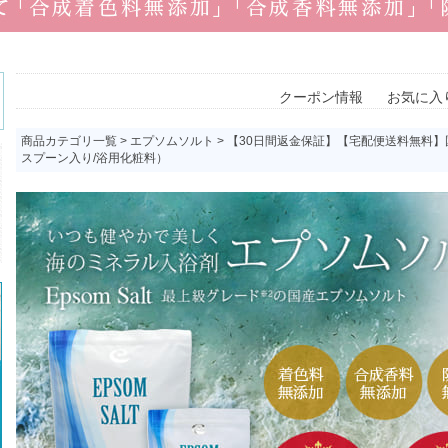
クーポン情報
お気に入
商品カテゴリ一覧
>
エプソムソルト
> 【30日間返金保証】【宅配便送料無料】国
スプーン入り/浴用化粧料）