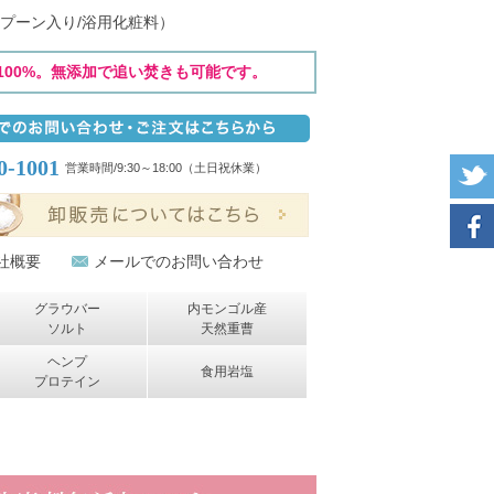
スプーン入り/浴用化粧料）
00%。無添加で追い焚きも可能です。
0-1001
営業時間/9:30～18:00（土日祝休業）
社概要
メールでのお問い合わせ
グラウバー
内モンゴル産
ソルト
天然重曹
ヘンプ
食用岩塩
プロテイン